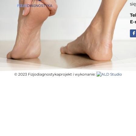
si
Te
E-
© 2023 Fizjodiagnostyka
projekt i wykonanie: