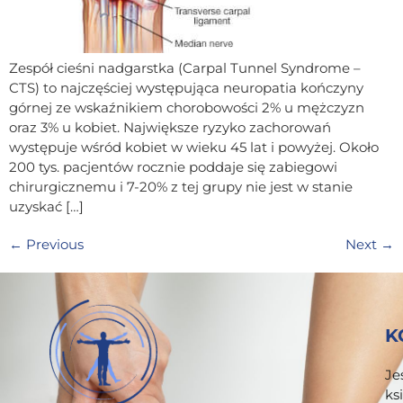
Zespół cieśni nadgarstka (Carpal Tunnel Syndrome –
CTS) to najczęściej występująca neuropatia kończyny
górnej ze wskaźnikiem chorobowości 2% u mężczyzn
oraz 3% u kobiet. Największe ryzyko zachorowań
występuje wśród kobiet w wieku 45 lat i powyżej. Około
200 tys. pacjentów rocznie poddaje się zabiegowi
chirurgicznemu i 7-20% z tej grupy nie jest w stanie
uzyskać […]
←
Previous
Next
→
K
Je
ks