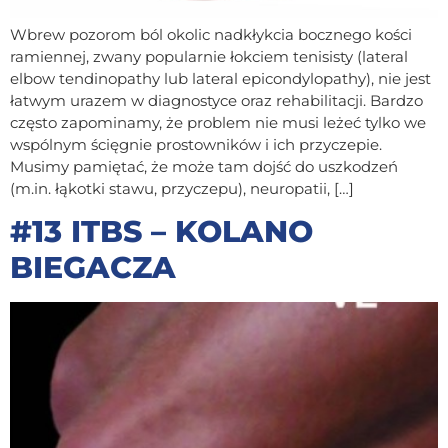
Wbrew pozorom ból okolic nadkłykcia bocznego kości
ramiennej, zwany popularnie łokciem tenisisty (lateral
elbow tendinopathy lub lateral epicondylopathy), nie jest
łatwym urazem w diagnostyce oraz rehabilitacji. Bardzo
często zapominamy, że problem nie musi leżeć tylko we
wspólnym ścięgnie prostowników i ich przyczepie.
Musimy pamiętać, że może tam dojść do uszkodzeń
(m.in. łąkotki stawu, przyczepu), neuropatii, […]
#13 ITBS – KOLANO
BIEGACZA