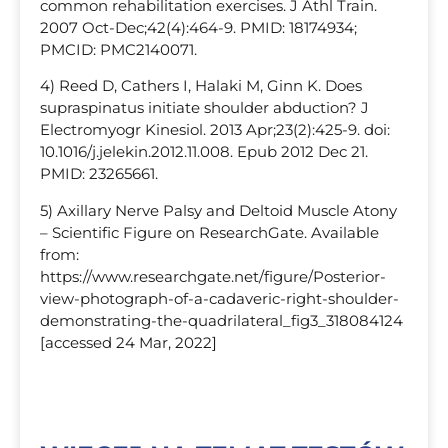
common rehabilitation exercises. J Athl Train.
2007 Oct-Dec;42(4):464-9. PMID: 18174934;
PMCID: PMC2140071.
4) Reed D, Cathers I, Halaki M, Ginn K. Does
supraspinatus initiate shoulder abduction? J
Electromyogr Kinesiol. 2013 Apr;23(2):425-9. doi:
10.1016/j.jelekin.2012.11.008. Epub 2012 Dec 21.
PMID: 23265661.
5) Axillary Nerve Palsy and Deltoid Muscle Atony
– Scientific Figure on ResearchGate. Available
from:
https://www.researchgate.net/figure/Posterior-
view-photograph-of-a-cadaveric-right-shoulder-
demonstrating-the-quadrilateral_fig3_318084124
[accessed 24 Mar, 2022]