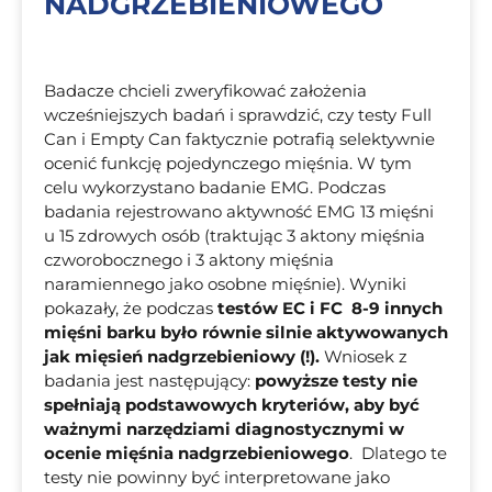
NADGRZEBIENIOWEGO
Badacze chcieli zweryfikować założenia
wcześniejszych badań i sprawdzić, czy testy Full
Can i Empty Can faktycznie potrafią selektywnie
ocenić funkcję pojedynczego mięśnia. W tym
celu wykorzystano badanie EMG. Podczas
badania rejestrowano aktywność EMG 13 mięśni
u 15 zdrowych osób (traktując 3 aktony mięśnia
czworobocznego i 3 aktony mięśnia
naramiennego jako osobne mięśnie). Wyniki
pokazały, że podczas
testów EC i FC 8-9 innych
mięśni barku było równie silnie aktywowanych
jak mięsień nadgrzebieniowy (!).
Wniosek z
badania jest następujący:
powyższe testy nie
spełniają podstawowych kryteriów, aby być
ważnymi narzędziami diagnostycznymi w
ocenie mięśnia nadgrzebieniowego
. Dlatego te
testy nie powinny być interpretowane jako