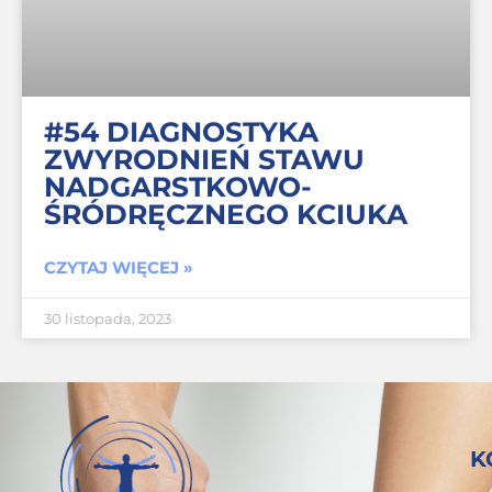
#54 DIAGNOSTYKA
ZWYRODNIEŃ STAWU
NADGARSTKOWO-
ŚRÓDRĘCZNEGO KCIUKA
CZYTAJ WIĘCEJ »
30 listopada, 2023
K