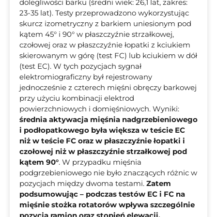
dolegliwości barku (średni wiek: 26,1 lat, zakres:
23-35 lat). Testy przeprowadzono wykorzystując
skurcz izometryczny z barkiem uniesionym pod
kątem 45° i 90° w płaszczyźnie strzałkowej,
czołowej oraz w płaszczyźnie łopatki z kciukiem
skierowanym w górę (test FC) lub kciukiem w dół
(test EC). W tych pozycjach sygnał
elektromiograficzny był rejestrowany
jednocześnie z czterech mięśni obręczy barkowej
przy użyciu kombinacji elektrod
powierzchniowych i domięśniowych. Wyniki:
średnia aktywacja mięśnia nadgrzebieniowego
i podłopatkowego była większa w teście EC
niż w teście FC oraz w płaszczyźnie łopatki i
czołowej niż w płaszczyźnie strzałkowej pod
kątem 90°
. W przypadku mięśnia
podgrzebieniowego nie było znaczących różnic w
pozycjach między dwoma testami.
Zatem
podsumowując – podczas testów EC i FC na
mięśnie stożka rotatorów wpływa szczególnie
pozycja ramion oraz stopień elewacji.