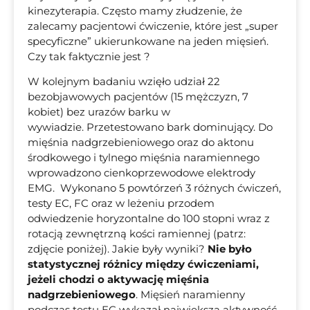
kinezyterapia. Często mamy złudzenie, że
zalecamy pacjentowi ćwiczenie, które jest „super
specyficzne” ukierunkowane na jeden mięsień.
Czy tak faktycznie jest ?
W kolejnym badaniu wzięło udział 22
bezobjawowych pacjentów (15 mężczyzn, 7
kobiet) bez urazów barku w
wywiadzie. Przetestowano bark dominujący. Do
mięśnia nadgrzebieniowego oraz do aktonu
środkowego i tylnego mięśnia naramiennego
wprowadzono cienkoprzewodowe elektrody
EMG. Wykonano 5 powtórzeń 3 różnych ćwiczeń,
testy EC, FC oraz w leżeniu przodem
odwiedzenie horyzontalne do 100 stopni wraz z
rotacją zewnętrzną kości ramiennej (patrz:
zdjęcie poniżej). Jakie były wyniki?
Nie było
statystycznej różnicy między ćwiczeniami,
jeżeli chodzi o aktywację mięśnia
nadgrzebieniowego
. Mięsień naramienny
podczas testu EC wykazał największą aktywność