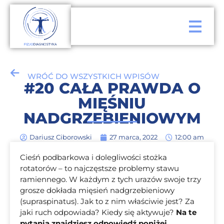
WRÓĆ DO WSZYSTKICH WPISÓW
#20 CAŁA PRAWDA O
MIĘŚNIU
NADGRZEBIENIOWYM
Dariusz Ciborowski
27 marca, 2022
12:00 am
Cieśń podbarkowa i dolegliwości stożka
rotatorów – to najczęstsze problemy stawu
ramiennego. W każdym z tych urazów swoje trzy
grosze dokłada mięsień nadgrzebieniowy
(supraspinatus). Jak to z nim właściwie jest? Za
jaki ruch odpowiada? Kiedy się aktywuje?
Na te
pytania znajdziesz odpowiedź poniżej.