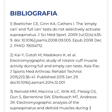
BIBLIOGRAFIA
1) Boettcher CE, Ginn KA, Cathers I. The ’empty
can’ and 'full can’ tests do not selectively activate
supraspinatus. J Sci Med Sport. 2009 Jul;12(4):435-
9. doi: 10.1016/j.jsams.2008.09.005. Epub 2008 Dec
2. PMID: 19054712.
2) Kai Y, Gotoh M, Madokoro K, et al.
Electromyographic study of rotator cuff muscle
activity during full and empty can tests. Asia Pac
J Sports Med Arthrosc Rehabil Technol.
2015;2(1):36-41. Published 2015 Jan 29.
doi:10.1016/j.asmart.2014.12.001
3) Reinold MM, Macrina LC, Wilk KE, Fleisig GS,
Dun S, Barrentine SW, Ellerbusch MT, Andrews
JR. Electromyographic analysis of the
supraspinatus and deltoid muscles during 3