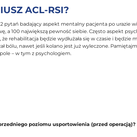
USZ ACL-RSI?
12 pytań badający aspekt mentalny pacjenta po urazie w
wę, a 100 największą pewność siebie. Często aspekt psyc
 że rehabilitacja będzie wydłużała się w czasie i będzi
ł bólu, nawet jeśli kolano jest już wyleczone. Pamiętaj
ole – w tym z psychologiem.
oprzedniego poziomu usportowienia (przed operacją)?