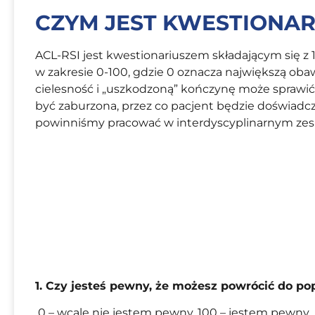
CZYM JEST KWESTIONARI
ACL-RSI jest kwestionariuszem składającym się z 
w zakresie 0-100, gdzie 0 oznacza największą oba
cielesność i „uszkodzoną” kończynę może sprawić,
być zaburzona, przez co pacjent będzie doświadcza
powinniśmy pracować w interdyscyplinarnym zesp
1. Czy jesteś pewny, że możesz powrócić do p
0 – wcale nie jestem pewny, 100 – jestem pewny