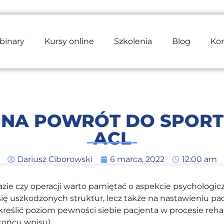
binary
Kursy online
Szkolenia
Blog
Ko
I NA POWRÓT DO SPORT
ACL
Dariusz Ciborowski
6 marca, 2022
12:00 am
ie czy operacji warto pamiętać o aspekcie psychologic
ę uszkodzonych struktur, lecz także na nastawieniu pac
reślić poziom pewności siebie pacjenta w procesie reha
końcu wpisu).