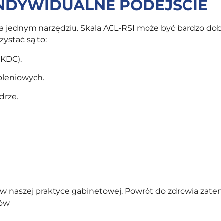
INDYWIDUALNE PODEJŚCIE
a jednym narzędziu. Skala ACL-RSI może być bardzo dobra
ystać są to:
IKDC).
oleniowych.
drze.
 w naszej praktyce gabinetowej. Powrót do zdrowia zate
ków