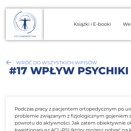
Książki i E-booki
We
WRÓĆ DO WSZYSTKICH WPISÓW
#17 WPŁYW PSYCHIK
Podczas pracy z pacjentem ortopedycznym po uraz
problemie związanym z fizjologicznym gojeniem si
powrotu do aktywności. Jak zatem obiektywnie ok
kwestionariusz ACL-RSI (który możesz pobrać na 