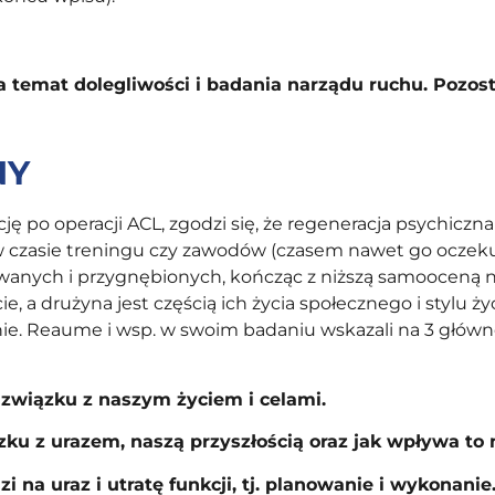
a temat dolegliwości i badania narządu ruchu. Pozost
NY
ę po operacji ACL, zgodzi się, że regeneracja psychiczna
w czasie treningu czy zawodów (czasem nawet go oczeku
rowanych i przygnębionych, kończąc z niższą samooceną 
, a drużyna jest częścią ich życia społecznego i stylu ży
nie. Reaume i wsp. w swoim badaniu wskazali na 3 główn
 związku z naszym życiem i celami.
ku z urazem, naszą przyszłością oraz jak wpływa to n
 na uraz i utratę funkcji, tj. planowanie i wykonanie