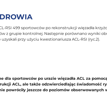
ZDROWIA
ACL-RSI 499 sportowców po rekonstrukcji więzadła krzy
ców z grupie kontrolnej. Następnie porównano wyniki obu
ie uzyskali przy użyciu kwestionariusza ACL-RSI (ryc.2).
 dla sportowców po urazie więzadła ACL za pomocą 
rukcji ACL, ale także odzwierciedlając świadomość ry
i nie powróciły jeszcze do poziomów obserwowanych