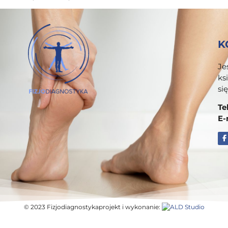
K
Je
ks
si
Te
E-
© 2023 Fizjodiagnostyka
projekt i wykonanie: