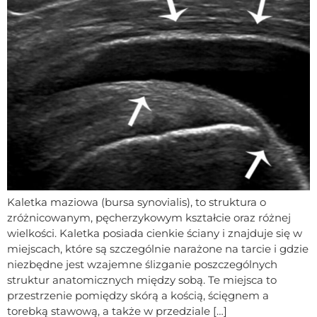
Kaletka maziowa (bursa synovialis), to struktura o
zróżnicowanym, pęcherzykowym kształcie oraz różnej
wielkości. Kaletka posiada cienkie ściany i znajduje się w
miejscach, które są szczególnie narażone na tarcie i gdzie
niezbędne jest wzajemne ślizganie poszczególnych
struktur anatomicznych między sobą. Te miejsca to
przestrzenie pomiędzy skórą a kością, ścięgnem a
torebką stawową, a także w przedziale […]