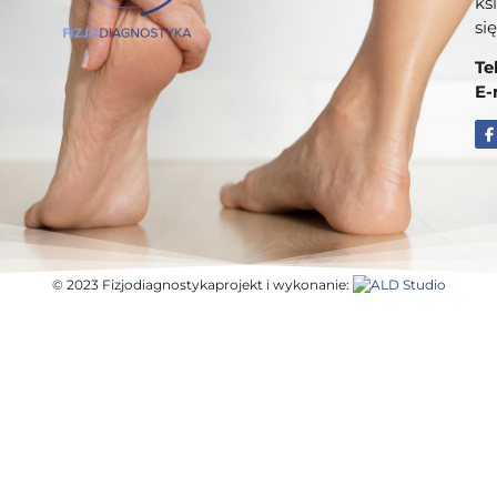
ks
si
Te
E-
© 2023 Fizjodiagnostyka
projekt i wykonanie: