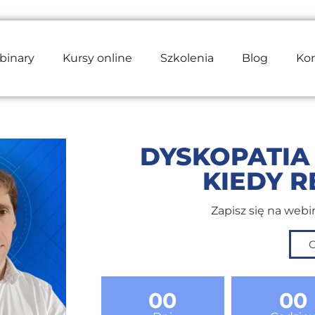
binary
Kursy online
Szkolenia
Blog
Ko
DYSKOPATIA 
KIEDY R
Zapisz się na webi
O
00
00