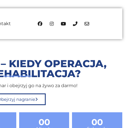
ntakt
– KIEDY OPERACJA,
EHABILITACJA?
nar i obejrzyj go na żywo za darmo!
bejrzyj nagranie
00
00