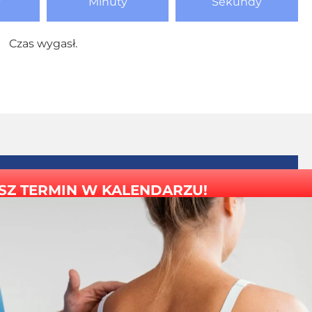
y
Minuty
Sekundy
Czas wygasł.
SZ TERMIN W KALENDARZU!