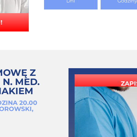
Dni
Godzin
!
MOWĘ Z
N. MED.
ZAPI
IAKIEM
DZINA 20.00
BOROWSKI,