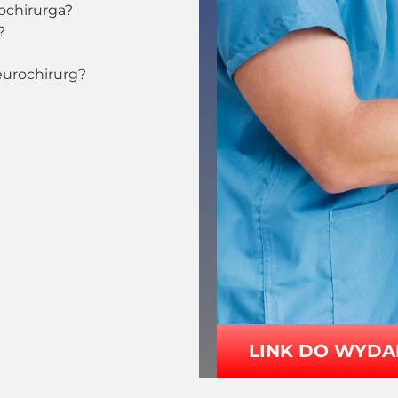
ochirurga?
?
eurochirurg?
LINK DO WYDA