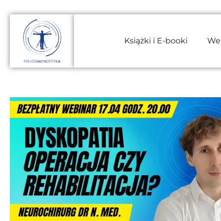
Książki i E-booki
We