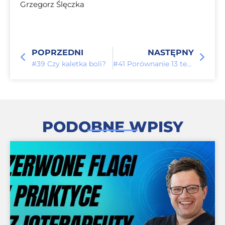
Grzegorz Ślęczka
POPRZEDNI
NASTĘPNY
#39 Czy kaletka boli?
#41 Porównanie 13 testów dla ostrego bólu barku
PODOBNE WPISY