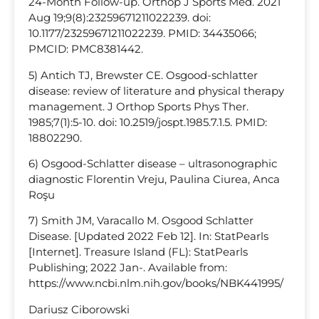
24-Month Follow-up. Orthop J Sports Med. 2021
Aug 19;9(8):23259671211022239. doi:
10.1177/23259671211022239. PMID: 34435066;
PMCID: PMC8381442.
5) Antich TJ, Brewster CE. Osgood-schlatter
disease: review of literature and physical therapy
management. J Orthop Sports Phys Ther.
1985;7(1):5-10. doi: 10.2519/jospt.1985.7.1.5. PMID:
18802290.
6) Osgood-Schlatter disease – ultrasonographic
diagnostic Florentin Vreju, Paulina Ciurea, Anca
Roşu
7) Smith JM, Varacallo M. Osgood Schlatter
Disease. [Updated 2022 Feb 12]. In: StatPearls
[Internet]. Treasure Island (FL): StatPearls
Publishing; 2022 Jan-. Available from:
https://www.ncbi.nlm.nih.gov/books/NBK441995/
Dariusz Ciborowski