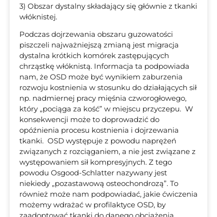
3) Obszar dystalny składający się głównie z tkanki
włóknistej.
Podczas dojrzewania obszaru guzowatości
piszczeli najważniejszą zmianą jest migracja
dystalna krótkich komórek zastępujących
chrząstkę włóknistą. Informacja ta podpowiada
nam, że OSD może być wynikiem zaburzenia
rozwoju kostnienia w stosunku do działających sił
np. nadmiernej pracy mięśnia czworogłowego,
który „pociąga za kość” w miejscu przyczepu. W
konsekwencji może to doprowadzić do
opóźnienia procesu kostnienia i dojrzewania
tkanki. OSD występuje z powodu naprężeń
związanych z rozciąganiem, a nie jest związane z
występowaniem sił kompresyjnych. Z tego
powodu Osgood-Schlatter nazywany jest
niekiedy „pozastawową osteochondrozą”. To
również może nam podpowiadać, jakie ćwiczenia
możemy wdrażać w profilaktyce OSD, by
zaadoptować tkanki do danego obciążenia.