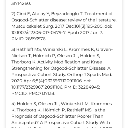
31714260.
2) Circi E, Atalay Y, Beyzadeoglu T. Treatment of
Osgood-Schlatter disease: review of the literature.
Musculoskelet Surg. 2017 Dec;101(3):195-200. doi:
10.1007/s12306-017-0479-7. Epub 2017 Jun 7.
PMID: 28593576.
3) Rathleff MS, Winiarski L, Krommes K, Graven-
Nielsen T, Hölmich P, Olesen JL, Holden S,
Thorborg K. Activity Modification and Knee
Strengthening for Osgood-Schlatter Disease: A
Prospective Cohort Study. Orthop J Sports Med.
2020 Apr 6;8(4):2325967120911106. doi:
10.1177/2325967120911106. PMID: 32284945;
PMCID: PMC7137138.
4) Holden S, Olesen JL, Winiarski LM, Krommes
K, Thorborg K, Hölmich P, Rathleff MS. Is the
Prognosis of Osgood-Schlatter Poorer Than
Anticipated? A Prospective Cohort Study With