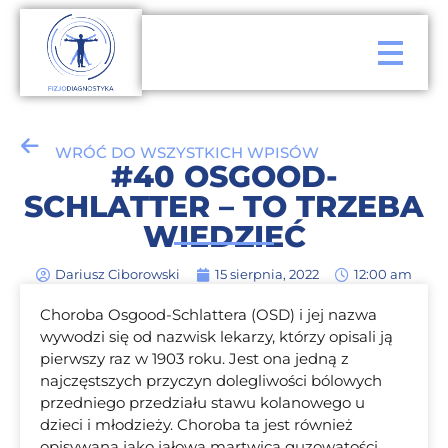
WRÓĆ DO WSZYSTKICH WPISÓW
#40 OSGOOD-
SCHLATTER – TO TRZEBA
WIEDZIEĆ
Dariusz Ciborowski
15 sierpnia, 2022
12:00 am
Choroba Osgood-Schlattera (OSD) i jej nazwa
wywodzi się od nazwisk lekarzy, którzy opisali ją
pierwszy raz w 1903 roku. Jest ona jedną z
najczęstszych przyczyn dolegliwości bólowych
przedniego przedziału stawu kolanowego u
dzieci i młodzieży. Choroba ta jest również
opisywana jako jałowa martwica guzowatości