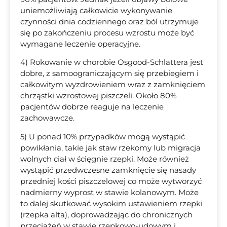
uniemożliwiają całkowicie wykonywanie
czynności dnia codziennego oraz ból utrzymuje
się po zakończeniu procesu wzrostu może być
wymagane leczenie operacyjne.
4) Rokowanie w chorobie Osgood-Schlattera jest
dobre, z samoograniczającym się przebiegiem i
całkowitym wyzdrowieniem wraz z zamknięciem
chrząstki wzrostowej piszczeli. Około 80%
pacjentów dobrze reaguje na leczenie
zachowawcze.
5) U ponad 10% przypadków mogą wystąpić
powikłania, takie jak staw rzekomy lub migracja
wolnych ciał w ścięgnie rzepki. Może również
wystąpić przedwczesne zamknięcie się nasady
przedniej kości piszczelowej co może wytworzyć
nadmierny wyprost w stawie kolanowym. Może
to dalej skutkować wysokim ustawieniem rzepki
(rzepka alta), doprowadzając do chronicznych
przeciążeń w stawie rzepkowo-udowym i