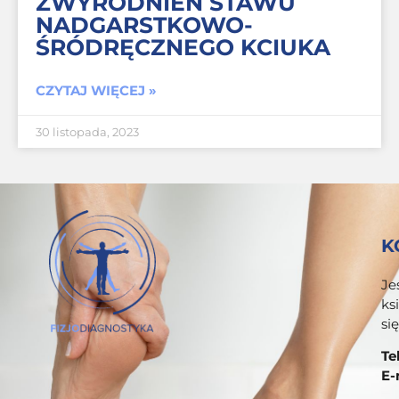
ZWYRODNIEŃ STAWU
NADGARSTKOWO-
ŚRÓDRĘCZNEGO KCIUKA
CZYTAJ WIĘCEJ »
30 listopada, 2023
K
Je
ks
si
Te
E-