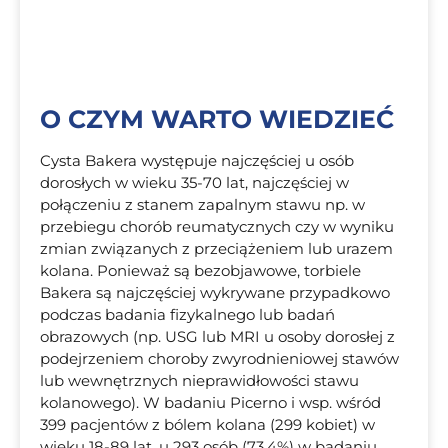
O CZYM WARTO WIEDZIEĆ
Cysta Bakera występuje najczęściej u osób
dorosłych w wieku 35-70 lat, najczęściej w
połączeniu z stanem zapalnym stawu np. w
przebiegu chorób reumatycznych czy w wyniku
zmian związanych z przeciążeniem lub urazem
kolana. Ponieważ są bezobjawowe, torbiele
Bakera są najczęściej wykrywane przypadkowo
podczas badania fizykalnego lub badań
obrazowych (np. USG lub MRI u osoby dorosłej z
podejrzeniem choroby zwyrodnieniowej stawów
lub wewnętrznych nieprawidłowości stawu
kolanowego). W badaniu Picerno i wsp. wśród
399 pacjentów z bólem kolana (299 kobiet) w
wieku 18-89 lat, u 293 osób (73,4%) w badaniu