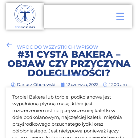
WRÓĆ DO WSZYSTKICH WPISÓW
#31 CYSTA BAKERA –
OBJAW CZY PRZYCZYNA
DOLEGLIWOŚCI?
Dariusz Ciborowski
12 czerwca, 2022
12:00 am
Torbiel Bakera lub torbiel podkolanowa jest
wypełnioną płynną masą, która jest
rozszerzeniem istniejącej wcześniej kaletki w
dole podkolanowym, najczęściej kaletki mięśnia
przyśrodkowego brzuchatego łydki oraz
półbłoniastego. Jest nietypowa ponieważ łączy
się ze stawem kolanowym, w przeciwieństwie do