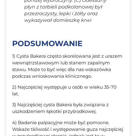
poniżej wybroczyny. (C) Odessany
płyn z torbieli podkolanowej był
przezroczysty, lepki i żółty oraz
wykazywał domieszkę krwi
PODSUMOWANIE
1) Cysta Bakera często skorelowana jest z urazem
wewnątrzstawowym lub stanem zapalnym
stawu. Może to być więc dla nas wskazówka
podczas wnioskowania klinicznego.
2) Najczęściej występuje u osób w wieku 35-70
lat.
3) Najczęściej cysta Bakera była związana z
uszkodzeniem łąkotki przyśrodkowej.
4) Badanie palpacyjne może być pomocne.
Wskaże tkliwość i występowanie guza najczęściej
w przyśrodkowej stronie, jednak jest to w