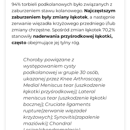
94% torbieli podkolanowych było związanych z
zaburzeniem stawu kolanowego.
Najczęstszym
zaburzeniem były zmiany łąkotek
, a następnie
zerwanie więzadła krzyżowego przedniego i/lub
zmiany chrzęstne. Spośród zmian łąkotek 70,2%
stanowiły
naderwania przyśrodkowej łąkotki,
często
obejmujące jej tylny róg.
Choroby powiązane z
występowaniem cysty
podkolanowej w grupie 30 osób,
ukazanej przez Knee Arthroscopy.
Medial Meniscus tear (uszkodzenie
łąkotki przyśrodkowej); Lateral
meniscus tear (uszkodzenie łąkotki
bocznej); Cruciate ligaments
rupture(zerwanie więzadeł
krzyżowych); Synovitis(zapalenie
maziówki); Chondral
Lesion(chondromalacje)