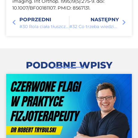
imaging. Int Orthop. 1995;19(5):275-9. doi:
10.1007/BF00181107. PMID: 8567131.
POPRZEDNI
NASTĘPNY
#30 Rola ciała tłuszczowego
#32 Co trzeba wiedzieć o chorobie De Quervain?
PODOBNE WPISY