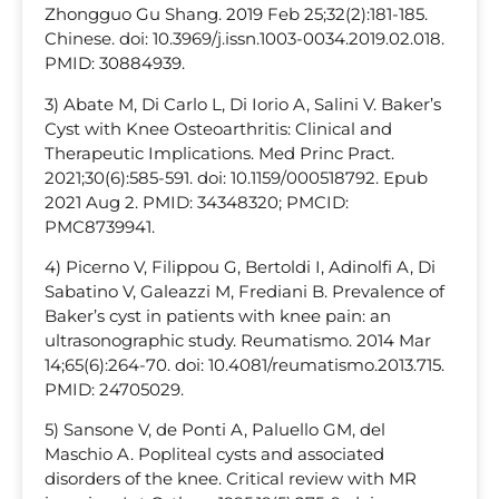
Zhongguo Gu Shang. 2019 Feb 25;32(2):181-185.
Chinese. doi: 10.3969/j.issn.1003-0034.2019.02.018.
PMID: 30884939.
3) Abate M, Di Carlo L, Di Iorio A, Salini V. Baker’s
Cyst with Knee Osteoarthritis: Clinical and
Therapeutic Implications. Med Princ Pract.
2021;30(6):585-591. doi: 10.1159/000518792. Epub
2021 Aug 2. PMID: 34348320; PMCID:
PMC8739941.
4) Picerno V, Filippou G, Bertoldi I, Adinolfi A, Di
Sabatino V, Galeazzi M, Frediani B. Prevalence of
Baker’s cyst in patients with knee pain: an
ultrasonographic study. Reumatismo. 2014 Mar
14;65(6):264-70. doi: 10.4081/reumatismo.2013.715.
PMID: 24705029.
5) Sansone V, de Ponti A, Paluello GM, del
Maschio A. Popliteal cysts and associated
disorders of the knee. Critical review with MR